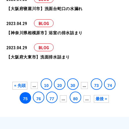
【大阪府寝屋川市】洗面台蛇口の水漏れ
2023.04.29
BLOG
【神奈川県相模原市】浴室の排水詰まり
2023.04.29
BLOG
【大阪府大東市】洗面排水詰まり
« 先頭
...
10
20
30
...
73
74
75
76
77
...
80
...
最後 »