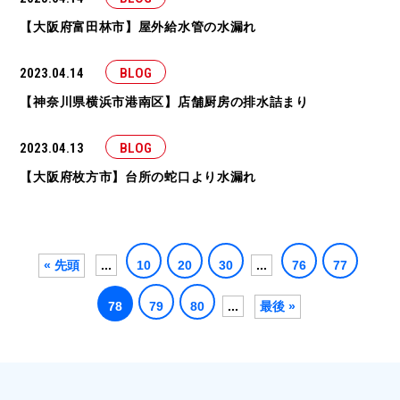
【大阪府富田林市】屋外給水管の水漏れ
2023.04.14
BLOG
【神奈川県横浜市港南区】店舗厨房の排水詰まり
2023.04.13
BLOG
【大阪府枚方市】台所の蛇口より水漏れ
« 先頭
...
10
20
30
...
76
77
78
79
80
...
最後 »